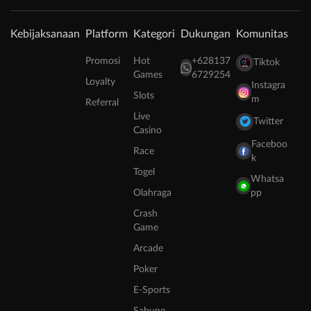
Kebijaksanaan
Platform
Kategori
Dukungan
Komunitas
Promosi
Hot
+628137
Tiktok
Games
6729254
Loyalty
Instagra
Slots
m
Referral
Live
Twitter
Casino
Faceboo
Race
k
Togel
Whatsa
Olahraga
pp
Crash
Game
Arcade
Poker
E-Sports
Sabung