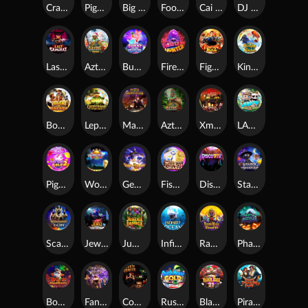
Crazy Bounty
Piggy Bank Gold
Big Net Bass
Football Fever
Cai Shen Fortune
DJ Fever
Last Samurai
Aztec: Bonus Hunt 2 Xmas
Bunny to the Moon
Firefly Hunter
Fighting Bull
Kingyo Riches
Book of Safari
Leprechaun’s Fortune
Mace of Hercules
Aztec: Bonus Hunt 2
Xmas Gift Delight
LABUBU: Fall In Wild
Piggy Bank Gold 2
World Cup Final
Genie Mystery
Fish Prawn Crab Bonanza
Disco 777
Starry Adventure
Scale of Heaven: Anubis
Jewel Mastermind
Jumanji Bonanza
Infinity Ocean
Ramakien Blessing
Phantom Multiplier
Boom of Prosperity
Fantastic Beast
Cookie Hunter
Rush Hour Gold
BlackJack21
Pirate Treasure Hunt