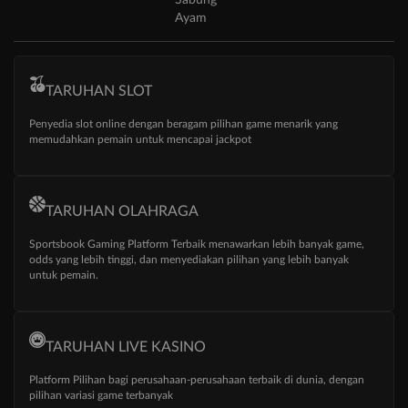
Ayam
TARUHAN SLOT
Penyedia slot online dengan beragam pilihan game menarik yang
memudahkan pemain untuk mencapai jackpot
TARUHAN OLAHRAGA
Sportsbook Gaming Platform Terbaik menawarkan lebih banyak game,
odds yang lebih tinggi, dan menyediakan pilihan yang lebih banyak
untuk pemain.
TARUHAN LIVE KASINO
Platform Pilihan bagi perusahaan-perusahaan terbaik di dunia, dengan
pilihan variasi game terbanyak