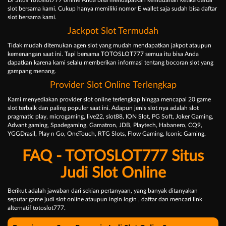
slot bersama kami. Cukup hanya memiliki nomor E wallet saja sudah bisa daftar
slot bersama kami.
Jackpot Slot Termudah
Tidak mudah ditemukan agen slot yang mudah mendapatkan jakpot ataupun
kemenangan saat ini. Tapi bersama TOTOSLOT777 semua itu bisa Anda
dapatkan karena kami selalu memberikan informasi tentang bocoran slot yang
gampang menang.
Provider Slot Online Terlengkap
Kami menyediakan provider slot online terlengkap hingga mencapai 20 game
slot terbaik dan paling populer saat ini. Adapun jenis slot nya adalah slot
pragmatic play, microgaming, live22, slot88, ION Slot, PG Soft, Joker Gaming,
Advant gaming, Spadegaming, Gamatron, JDB, Playtech, Habanero, CQ9,
YGGDrasil, Play n Go, OneTouch, RTG Slots, Flow Gaming, Iconic Gaming.
FAQ - TOTOSLOT777 Situs
Judi Slot Online
Berikut adalah jawaban dari sekian pertanyaan, yang banyak ditanyakan
seputar game judi slot online ataupun ingin login , daftar dan mencari link
alternatif totoslot777.