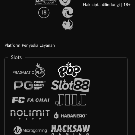
Hak cipta dilindungi | 18+
Platform Penyedia Layanan
Slots