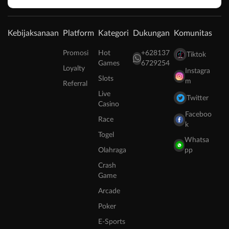
Kebijaksanaan
Platform
Kategori
Dukungan
Komunitas
Promosi
Hot
+628137
Tiktok
Games
6729254
Loyalty
Instagra
Slots
m
Referral
Live
Twitter
Casino
Faceboo
Race
k
Togel
Whatsa
Olahraga
pp
Crash
Game
Arcade
Poker
E-Sports