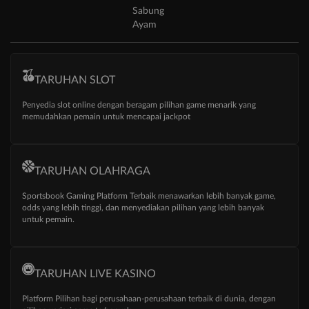
Sabung
Ayam
TARUHAN SLOT
Penyedia slot online dengan beragam pilihan game menarik yang
memudahkan pemain untuk mencapai jackpot
TARUHAN OLAHRAGA
Sportsbook Gaming Platform Terbaik menawarkan lebih banyak game,
odds yang lebih tinggi, dan menyediakan pilihan yang lebih banyak
untuk pemain.
TARUHAN LIVE KASINO
Platform Pilihan bagi perusahaan-perusahaan terbaik di dunia, dengan