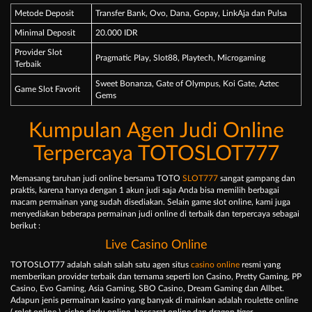
Metode Deposit
Transfer Bank, Ovo, Dana, Gopay, LinkAja dan Pulsa
Minimal Deposit
20.000 IDR
Provider Slot
Pragmatic Play, Slot88, Playtech, Microgaming
Terbaik
Sweet Bonanza, Gate of Olympus, Koi Gate, Aztec
Game Slot Favorit
Gems
Kumpulan Agen Judi Online
Terpercaya TOTOSLOT777
Memasang taruhan judi online bersama TOTO
SLOT777
sangat gampang dan
praktis, karena hanya dengan 1 akun judi saja Anda bisa memilih berbagai
macam permainan yang sudah disediakan. Selain game slot online, kami juga
menyediakan beberapa permainan judi online di terbaik dan terpercaya sebagai
berikut :
Live Casino Online
TOTOSLOT77 adalah salah salah satu agen situs
casino online
resmi yang
memberikan provider terbaik dan ternama seperti Ion Casino, Pretty Gaming, PP
Casino, Evo Gaming, Asia Gaming, SBO Casino, Dream Gaming dan Allbet.
Adapun jenis permainan kasino yang banyak di mainkan adalah roulette online