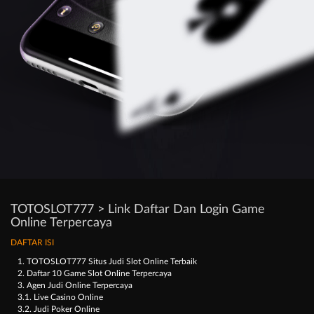
TOTOSLOT777 > Link Daftar Dan Login Game
Online Terpercaya
DAFTAR ISI
1. TOTOSLOT777 Situs Judi Slot Online Terbaik
2. Daftar 10 Game Slot Online Terpercaya
3. Agen Judi Online Terpercaya
3.1. Live Casino Online
3.2. Judi Poker Online