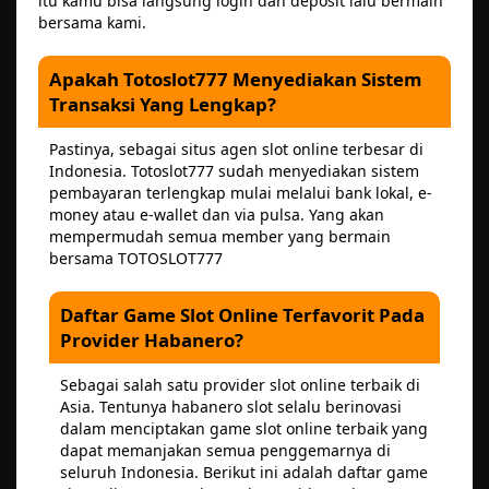
itu kamu bisa langsung login dan deposit lalu bermain
bersama kami.
Apakah Totoslot777 Menyediakan Sistem
Transaksi Yang Lengkap?
Pastinya, sebagai situs agen slot online terbesar di
Indonesia. Totoslot777 sudah menyediakan sistem
pembayaran terlengkap mulai melalui bank lokal, e-
money atau e-wallet dan via pulsa. Yang akan
mempermudah semua member yang bermain
bersama TOTOSLOT777
Daftar Game Slot Online Terfavorit Pada
Provider Habanero?
Sebagai salah satu provider slot online terbaik di
Asia. Tentunya habanero slot selalu berinovasi
dalam menciptakan game slot online terbaik yang
dapat memanjakan semua penggemarnya di
seluruh Indonesia. Berikut ini adalah daftar game