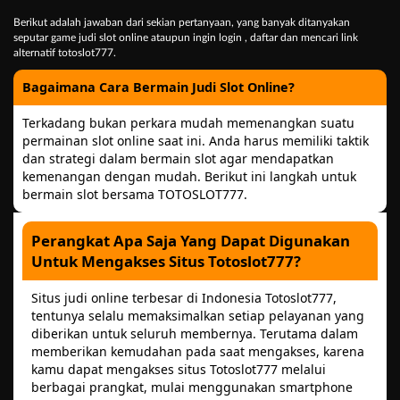
Berikut adalah jawaban dari sekian pertanyaan, yang banyak ditanyakan
seputar game judi slot online ataupun ingin login , daftar dan mencari link
alternatif totoslot777.
Bagaimana Cara Bermain Judi Slot Online?
Terkadang bukan perkara mudah memenangkan suatu
permainan slot online saat ini. Anda harus memiliki taktik
dan strategi dalam bermain slot agar mendapatkan
kemenangan dengan mudah. Berikut ini langkah untuk
bermain slot bersama TOTOSLOT777.
Perangkat Apa Saja Yang Dapat Digunakan
Untuk Mengakses Situs Totoslot777?
Situs judi online terbesar di Indonesia Totoslot777,
tentunya selalu memaksimalkan setiap pelayanan yang
diberikan untuk seluruh membernya. Terutama dalam
memberikan kemudahan pada saat mengakses, karena
kamu dapat mengakses situs Totoslot777 melalui
berbagai prangkat, mulai menggunakan smartphone