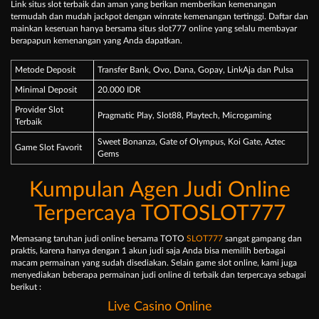
Link situs slot terbaik dan aman yang berikan memberikan kemenangan
termudah dan mudah jackpot dengan winrate kemenangan tertinggi. Daftar dan
mainkan keseruan hanya bersama situs slot777 online yang selalu membayar
berapapun kemenangan yang Anda dapatkan.
Metode Deposit
Transfer Bank, Ovo, Dana, Gopay, LinkAja dan Pulsa
Minimal Deposit
20.000 IDR
Provider Slot
Pragmatic Play, Slot88, Playtech, Microgaming
Terbaik
Sweet Bonanza, Gate of Olympus, Koi Gate, Aztec
Game Slot Favorit
Gems
Kumpulan Agen Judi Online
Terpercaya TOTOSLOT777
Memasang taruhan judi online bersama TOTO
SLOT777
sangat gampang dan
praktis, karena hanya dengan 1 akun judi saja Anda bisa memilih berbagai
macam permainan yang sudah disediakan. Selain game slot online, kami juga
menyediakan beberapa permainan judi online di terbaik dan terpercaya sebagai
berikut :
Live Casino Online