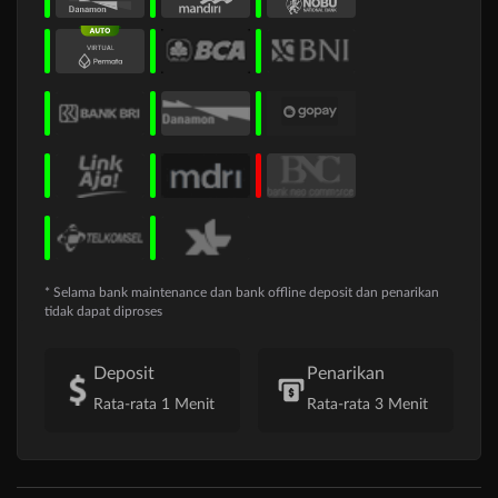
* Selama bank maintenance dan bank offline deposit dan penarikan
tidak dapat diproses
Deposit
Penarikan
Rata-rata 1 Menit
Rata-rata 3 Menit