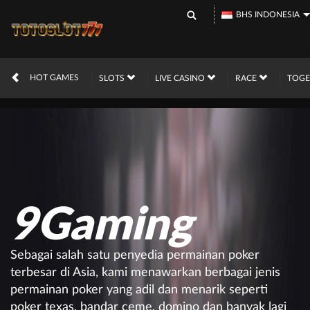
BHS INDONESIA
HOT GAMES
SLOTS
LIVE CASINO
RACE
TOG
9Gaming
Sebagai salah satu penyedia permainan poker
terbesar di Asia, kami menawarkan berbagai jenis
permainan poker yang adil dan menarik seperti
poker texas, bandar ceme, domino dan banyak lagi