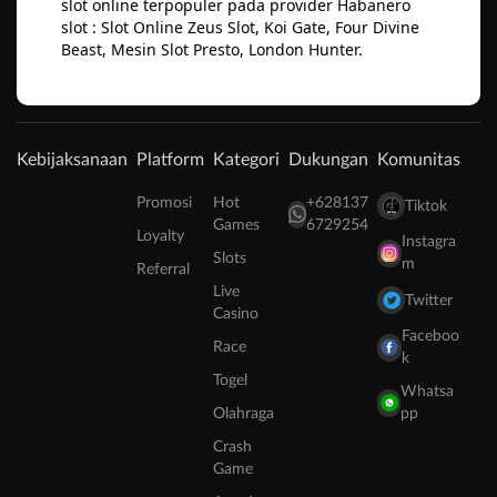
slot online terpopuler pada provider Habanero
slot : Slot Online Zeus Slot, Koi Gate, Four Divine
Beast, Mesin Slot Presto, London Hunter.
Kebijaksanaan
Platform
Kategori
Dukungan
Komunitas
Promosi
Hot
+628137
Tiktok
Games
6729254
Loyalty
Instagra
Slots
m
Referral
Live
Twitter
Casino
Faceboo
Race
k
Togel
Whatsa
Olahraga
pp
Crash
Game